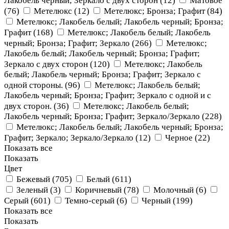
Лакобель черный; Зеркало с двух сторон (
12
)
Матовое
(
76
)
Метелюкс (
12
)
Метелюкс; Бронза; Графит (
84
)
Метелюкс; Лакобель белый; Лакобель черный; Бронза;
Графит (
168
)
Метелюкс; Лакобель белый; Лакобель
черный; Бронза; Графит; Зеркало (
266
)
Метелюкс;
Лакобель белый; Лакобель черный; Бронза; Графит;
Зеркало с двух сторон (
120
)
Метелюкс; Лакобель
белый; Лакобель черный; Бронза; Графит; Зеркало с
одной cтороны. (
96
)
Метелюкс; Лакобель белый;
Лакобель черный; Бронза; Графит; Зеркало с одной и с
двух сторон. (
36
)
Метелюкс; Лакобель белый;
Лакобель черный; Бронза; Графит; Зеркало/Зеркало (
228
)
Метелюкс; Лакобель белый; Лакобель черный; Бронза;
Графит; Зеркало; Зеркало/Зеркало (
12
)
Черное (
22
)
Показать все
Показать
Цвет
Бежевый (
705
)
Белый (
611
)
Зеленый (
3
)
Коричневый (
78
)
Молочный (
6
)
Серый (
601
)
Темно-серый (
6
)
Черный (
199
)
Показать все
Показать