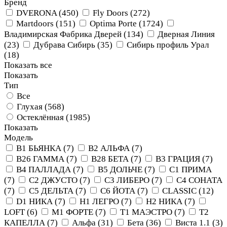
Бренд
DVERONA (
450
)
Fly Doors (
272
)
Martdoors (
151
)
Optima Porte (
1724
)
Владимирская Фабрика Дверей (
134
)
Дверная Линия
(
23
)
Дубрава Сибирь (
35
)
Сибирь профиль Урал
(
18
)
Показать все
Показать
Тип
Все
Глухая (
568
)
Остеклённая (
1985
)
Показать
Модель
B1 БЬЯНКА (
7
)
B2 АЛЬФА (
7
)
B26 ГАММА (
7
)
B28 БЕТА (
7
)
B3 ГРАЦИЯ (
7
)
B4 ПАЛЛАДА (
7
)
B5 ДОЛЬЧЕ (
7
)
C1 ПРИМА
(
7
)
C2 ДЖУСТО (
7
)
C3 ЛИБЕРО (
7
)
C4 СОНАТА
(
7
)
C5 ДЕЛЬТА (
7
)
C6 ЙОТА (
7
)
CLASSIC (
12
)
D1 НИКА (
7
)
H1 ЛЕГРО (
7
)
H2 НИКА (
7
)
LOFT (
6
)
M1 ФОРТЕ (
7
)
T1 МАЭСТРО (
7
)
T2
КАПЕЛЛА (
7
)
Альфа (
31
)
Бета (
36
)
Виста 1.1 (
3
)