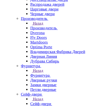
Распродажа дверей
Царговые двери
Черные двери
Производитель
Назад
Производитель
Dverona
Fly Doors
Martdoors
Optima Porte
Владимирская Фабрика Дверей
Дверная Линия
Дубрава Сибирь
Фурнитура
Назад
Фурнитура
Дверные ручки
Замки дверные
Петли дверные
Сейф-двери
Назад
Сейф-двери