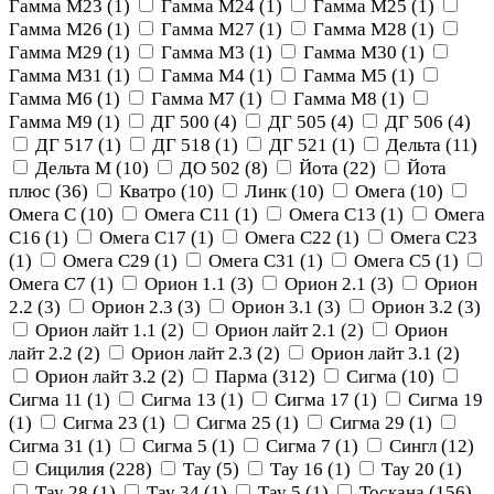
Гамма М23 (
1
)
Гамма М24 (
1
)
Гамма М25 (
1
)
Гамма М26 (
1
)
Гамма М27 (
1
)
Гамма М28 (
1
)
Гамма М29 (
1
)
Гамма М3 (
1
)
Гамма М30 (
1
)
Гамма М31 (
1
)
Гамма М4 (
1
)
Гамма М5 (
1
)
Гамма М6 (
1
)
Гамма М7 (
1
)
Гамма М8 (
1
)
Гамма М9 (
1
)
ДГ 500 (
4
)
ДГ 505 (
4
)
ДГ 506 (
4
)
ДГ 517 (
1
)
ДГ 518 (
1
)
ДГ 521 (
1
)
Дельта (
11
)
Дельта М (
10
)
ДО 502 (
8
)
Йота (
22
)
Йота
плюс (
36
)
Кватро (
10
)
Линк (
10
)
Омега (
10
)
Омега С (
10
)
Омега С11 (
1
)
Омега С13 (
1
)
Омега
С16 (
1
)
Омега С17 (
1
)
Омега С22 (
1
)
Омега С23
(
1
)
Омега С29 (
1
)
Омега С31 (
1
)
Омега С5 (
1
)
Омега С7 (
1
)
Орион 1.1 (
3
)
Орион 2.1 (
3
)
Орион
2.2 (
3
)
Орион 2.3 (
3
)
Орион 3.1 (
3
)
Орион 3.2 (
3
)
Орион лайт 1.1 (
2
)
Орион лайт 2.1 (
2
)
Орион
лайт 2.2 (
2
)
Орион лайт 2.3 (
2
)
Орион лайт 3.1 (
2
)
Орион лайт 3.2 (
2
)
Парма (
312
)
Сигма (
10
)
Сигма 11 (
1
)
Сигма 13 (
1
)
Сигма 17 (
1
)
Сигма 19
(
1
)
Сигма 23 (
1
)
Сигма 25 (
1
)
Сигма 29 (
1
)
Сигма 31 (
1
)
Сигма 5 (
1
)
Сигма 7 (
1
)
Сингл (
12
)
Сицилия (
228
)
Тау (
5
)
Тау 16 (
1
)
Тау 20 (
1
)
Тау 28 (
1
)
Тау 34 (
1
)
Тау 5 (
1
)
Тоскана (
156
)