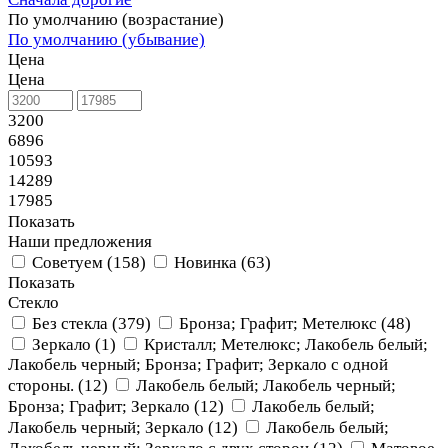
По умолчанию (возрастание)
По умолчанию (убывание)
Цена
Цена
3200
6896
10593
14289
17985
Показать
Наши предложения
Советуем (
158
)
Новинка (
63
)
Показать
Стекло
Без стекла (
379
)
Бронза; Графит; Метелюкс (
48
)
Зеркало (
1
)
Кристалл; Метелюкс; Лакобель белый;
Лакобель черный; Бронза; Графит; Зеркало с одной
cтороны. (
12
)
Лакобель белый; Лакобель черный;
Бронза; Графит; Зеркало (
12
)
Лакобель белый;
Лакобель черный; Зеркало (
12
)
Лакобель белый;