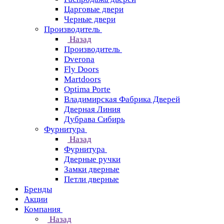
Царговые двери
Черные двери
Производитель
Назад
Производитель
Dverona
Fly Doors
Martdoors
Optima Porte
Владимирская Фабрика Дверей
Дверная Линия
Дубрава Сибирь
Фурнитура
Назад
Фурнитура
Дверные ручки
Замки дверные
Петли дверные
Бренды
Акции
Компания
Назад