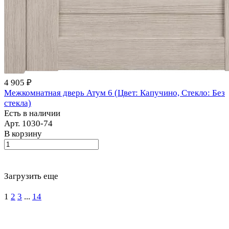
4 905 ₽
Межкомнатная дверь Атум 6 (Цвет: Капучино, Стекло: Без
стекла)
Есть в наличии
Арт.
1030-74
В корзину
Загрузить еще
1
2
3
...
14