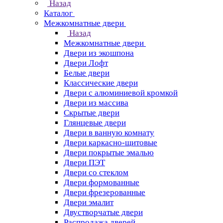
Назад
Каталог
Межкомнатные двери
Назад
Межкомнатные двери
Двери из экошпона
Двери Лофт
Белые двери
Классические двери
Двери с алюминиевой кромкой
Двери из массива
Скрытые двери
Глянцевые двери
Двери в ванную комнату
Двери каркасно-щитовые
Двери покрытые эмалью
Двери ПЭТ
Двери со стеклом
Двери формованные
Двери фрезерованные
Двери эмалит
Двустворчатые двери
Распродажа дверей