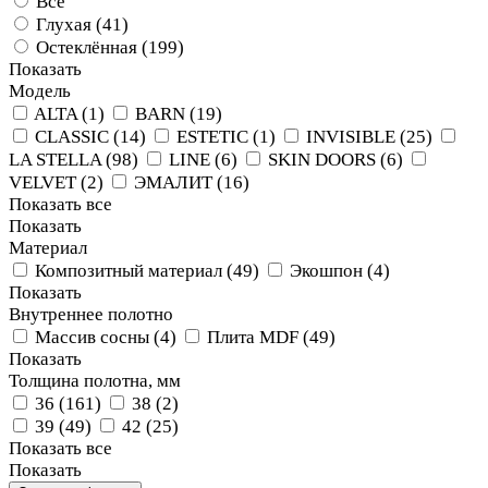
Все
Глухая (
41
)
Остеклённая (
199
)
Показать
Модель
ALTA (
1
)
BARN (
19
)
CLASSIC (
14
)
ESTETIC (
1
)
INVISIBLE (
25
)
LA STELLA (
98
)
LINE (
6
)
SKIN DOORS (
6
)
VELVET (
2
)
ЭМАЛИТ (
16
)
Показать все
Показать
Материал
Композитный материал (
49
)
Экошпон (
4
)
Показать
Внутреннее полотно
Массив сосны (
4
)
Плита MDF (
49
)
Показать
Толщина полотна, мм
36 (
161
)
38 (
2
)
39 (
49
)
42 (
25
)
Показать все
Показать