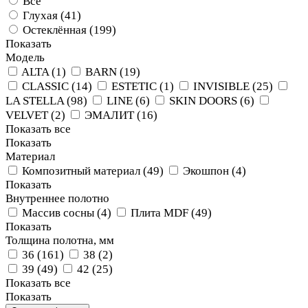
Все
Глухая (
41
)
Остеклённая (
199
)
Показать
Модель
ALTA (
1
)
BARN (
19
)
CLASSIC (
14
)
ESTETIC (
1
)
INVISIBLE (
25
)
LA STELLA (
98
)
LINE (
6
)
SKIN DOORS (
6
)
VELVET (
2
)
ЭМАЛИТ (
16
)
Показать все
Показать
Материал
Композитный материал (
49
)
Экошпон (
4
)
Показать
Внутреннее полотно
Массив сосны (
4
)
Плита MDF (
49
)
Показать
Толщина полотна, мм
36 (
161
)
38 (
2
)
39 (
49
)
42 (
25
)
Показать все
Показать