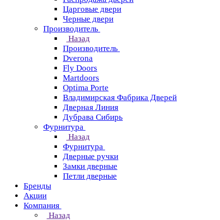
Царговые двери
Черные двери
Производитель
Назад
Производитель
Dverona
Fly Doors
Martdoors
Optima Porte
Владимирская Фабрика Дверей
Дверная Линия
Дубрава Сибирь
Фурнитура
Назад
Фурнитура
Дверные ручки
Замки дверные
Петли дверные
Бренды
Акции
Компания
Назад