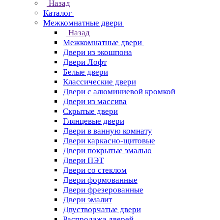
Назад
Каталог
Межкомнатные двери
Назад
Межкомнатные двери
Двери из экошпона
Двери Лофт
Белые двери
Классические двери
Двери с алюминиевой кромкой
Двери из массива
Скрытые двери
Глянцевые двери
Двери в ванную комнату
Двери каркасно-щитовые
Двери покрытые эмалью
Двери ПЭТ
Двери со стеклом
Двери формованные
Двери фрезерованные
Двери эмалит
Двустворчатые двери
Распродажа дверей