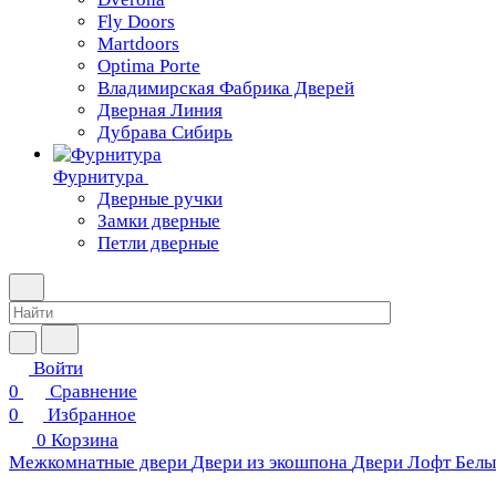
Fly Doors
Martdoors
Optima Porte
Владимирская Фабрика Дверей
Дверная Линия
Дубрава Сибирь
Фурнитура
Дверные ручки
Замки дверные
Петли дверные
Войти
0
Сравнение
0
Избранное
0
Корзина
Межкомнатные двери
Двери из экошпона
Двери Лофт
Белы