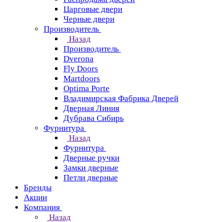
Царговые двери
Черные двери
Производитель
Назад
Производитель
Dverona
Fly Doors
Martdoors
Optima Porte
Владимирская Фабрика Дверей
Дверная Линия
Дубрава Сибирь
Фурнитура
Назад
Фурнитура
Дверные ручки
Замки дверные
Петли дверные
Бренды
Акции
Компания
Назад