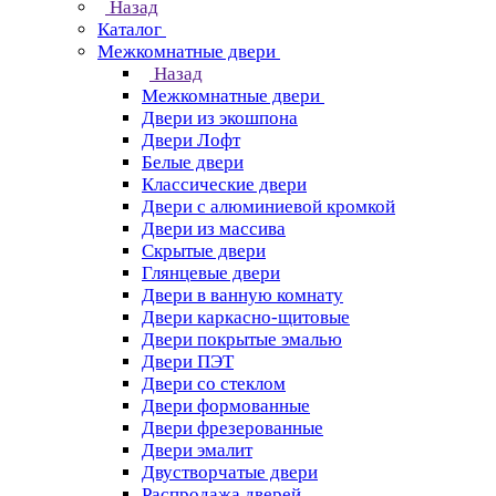
Назад
Каталог
Межкомнатные двери
Назад
Межкомнатные двери
Двери из экошпона
Двери Лофт
Белые двери
Классические двери
Двери с алюминиевой кромкой
Двери из массива
Скрытые двери
Глянцевые двери
Двери в ванную комнату
Двери каркасно-щитовые
Двери покрытые эмалью
Двери ПЭТ
Двери со стеклом
Двери формованные
Двери фрезерованные
Двери эмалит
Двустворчатые двери
Распродажа дверей