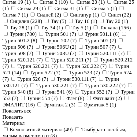
Сигма 19 (
1
)
Сигма 2 (
10
)
Сигма 23 (
1
)
Сигма 25
(
1
)
Сигма 29 (
1
)
Сигма 31 (
1
)
Сигма 5 (
1
)
Сигма 7 (
1
)
Сидней (
2
)
Сингапур (
1
)
Сингл (
22
)
Сицилия (
228
)
Тау (
5
)
Тау 16 (
1
)
Тау 20 (
1
)
Тау 28 (
1
)
Тау 34 (
1
)
Тау 5 (
1
)
Тоскана (
156
)
Турин (
780
)
Турин 501 (
7
)
Турин 501.1 (
6
)
Турин 501.2 (
8
)
Турин 502 (
7
)
Турин 505 (
7
)
Турин 506 (
7
)
Турин 506U (
2
)
Турин 507 (
7
)
Турин 508 (
7
)
Турин 508U (
7
)
Турин 520.111 (
7
)
Турин 520.121 (
7
)
Турин 520.211 (
7
)
Турин 520.212
(
7
)
Турин 520.221 (
7
)
Турин 520.222 (
7
)
Турин
521 (
14
)
Турин 522 (
7
)
Турин 523 (
7
)
Турин 524
(
7
)
Турин 526 (
7
)
Турин 530.111 (
7
)
Турин
530.121 (
7
)
Турин 530.221 (
7
)
Турин 530.222 (
7
)
Турин 540 (
8
)
Турин 541 (
6
)
Турин 552 (
7
)
Турин
553 (
7
)
Турин 554 (
7
)
Флэт (
8
)
Флэт лайт (
2
)
ЭМАЛИТ (
16
)
Эрмитаж 2 (
3
)
Эрмитаж 5 (
1
)
Показать все
Показать
Материал
Композитный материал (
49
)
Тамбурат с особым,
малым размером сот (
8
)