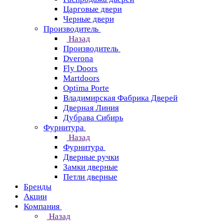
Царговые двери
Черные двери
Производитель
Назад
Производитель
Dverona
Fly Doors
Martdoors
Optima Porte
Владимирская Фабрика Дверей
Дверная Линия
Дубрава Сибирь
Фурнитура
Назад
Фурнитура
Дверные ручки
Замки дверные
Петли дверные
Бренды
Акции
Компания
Назад