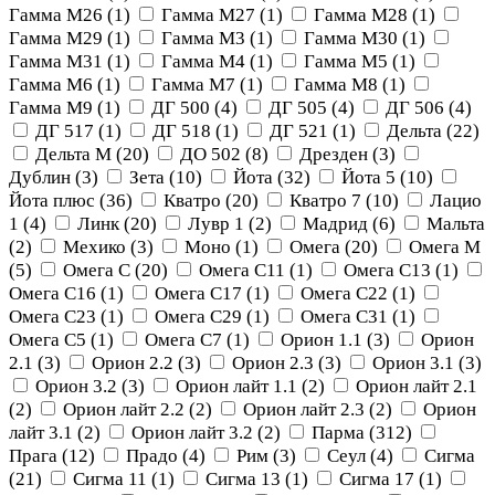
Гамма М26 (
1
)
Гамма М27 (
1
)
Гамма М28 (
1
)
Гамма М29 (
1
)
Гамма М3 (
1
)
Гамма М30 (
1
)
Гамма М31 (
1
)
Гамма М4 (
1
)
Гамма М5 (
1
)
Гамма М6 (
1
)
Гамма М7 (
1
)
Гамма М8 (
1
)
Гамма М9 (
1
)
ДГ 500 (
4
)
ДГ 505 (
4
)
ДГ 506 (
4
)
ДГ 517 (
1
)
ДГ 518 (
1
)
ДГ 521 (
1
)
Дельта (
22
)
Дельта М (
20
)
ДО 502 (
8
)
Дрезден (
3
)
Дублин (
3
)
Зета (
10
)
Йота (
32
)
Йота 5 (
10
)
Йота плюс (
36
)
Кватро (
20
)
Кватро 7 (
10
)
Лацио
1 (
4
)
Линк (
20
)
Лувр 1 (
2
)
Мадрид (
6
)
Мальта
(
2
)
Мехико (
3
)
Моно (
1
)
Омега (
20
)
Омега М
(
5
)
Омега С (
20
)
Омега С11 (
1
)
Омега С13 (
1
)
Омега С16 (
1
)
Омега С17 (
1
)
Омега С22 (
1
)
Омега С23 (
1
)
Омега С29 (
1
)
Омега С31 (
1
)
Омега С5 (
1
)
Омега С7 (
1
)
Орион 1.1 (
3
)
Орион
2.1 (
3
)
Орион 2.2 (
3
)
Орион 2.3 (
3
)
Орион 3.1 (
3
)
Орион 3.2 (
3
)
Орион лайт 1.1 (
2
)
Орион лайт 2.1
(
2
)
Орион лайт 2.2 (
2
)
Орион лайт 2.3 (
2
)
Орион
лайт 3.1 (
2
)
Орион лайт 3.2 (
2
)
Парма (
312
)
Прага (
12
)
Прадо (
4
)
Рим (
3
)
Сеул (
4
)
Сигма
(
21
)
Сигма 11 (
1
)
Сигма 13 (
1
)
Сигма 17 (
1
)