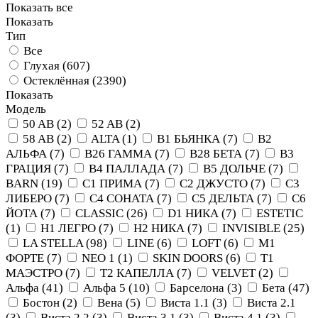
Показать все
Показать
Тип
Все
Глухая (
607
)
Остеклённая (
2390
)
Показать
Модель
50 AB (
2
)
52 AB (
2
)
58 AB (
2
)
ALTA (
1
)
B1 БЬЯНКА (
7
)
B2
АЛЬФА (
7
)
B26 ГАММА (
7
)
B28 БЕТА (
7
)
B3
ГРАЦИЯ (
7
)
B4 ПАЛЛАДА (
7
)
B5 ДОЛЬЧЕ (
7
)
BARN (
19
)
C1 ПРИМА (
7
)
C2 ДЖУСТО (
7
)
C3
ЛИБЕРО (
7
)
C4 СОНАТА (
7
)
C5 ДЕЛЬТА (
7
)
C6
ЙОТА (
7
)
CLASSIC (
26
)
D1 НИКА (
7
)
ESTETIC
(
1
)
H1 ЛЕГРО (
7
)
H2 НИКА (
7
)
INVISIBLE (
25
)
LA STELLA (
98
)
LINE (
6
)
LOFT (
6
)
M1
ФОРТЕ (
7
)
NEO 1 (
1
)
SKIN DOORS (
6
)
T1
МАЭСТРО (
7
)
T2 КАПЕЛЛА (
7
)
VELVET (
2
)
Альфа (
41
)
Альфа 5 (
10
)
Барселона (
3
)
Бета (
47
)
Бостон (
2
)
Вена (
5
)
Виста 1.1 (
3
)
Виста 2.1
(
3
)
Виста 2.2 (
3
)
Виста 3.1 (
3
)
Виста 4.1 (
3
)