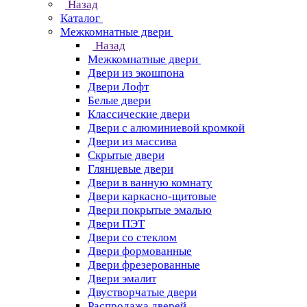
Назад
Каталог
Межкомнатные двери
Назад
Межкомнатные двери
Двери из экошпона
Двери Лофт
Белые двери
Классические двери
Двери с алюминиевой кромкой
Двери из массива
Скрытые двери
Глянцевые двери
Двери в ванную комнату
Двери каркасно-щитовые
Двери покрытые эмалью
Двери ПЭТ
Двери со стеклом
Двери формованные
Двери фрезерованные
Двери эмалит
Двустворчатые двери
Распродажа дверей