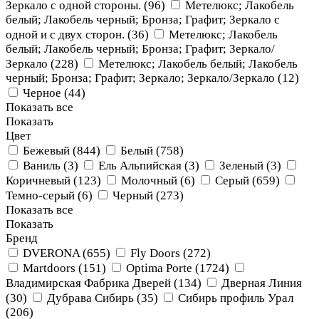
Зеркало с одной cтороны. (
96
)
Метелюкс; Лакобель
белый; Лакобель черный; Бронза; Графит; Зеркало с
одной и с двух сторон. (
36
)
Метелюкс; Лакобель
белый; Лакобель черный; Бронза; Графит; Зеркало/
Зеркало (
228
)
Метелюкс; Лакобель белый; Лакобель
черный; Бронза; Графит; Зеркало; Зеркало/Зеркало (
12
)
Черное (
44
)
Показать все
Показать
Цвет
Бежевый (
844
)
Белый (
758
)
Ваниль (
3
)
Ель Альпийская (
3
)
Зеленый (
3
)
Коричневый (
123
)
Молочный (
6
)
Серый (
659
)
Темно-серый (
6
)
Черный (
273
)
Показать все
Показать
Бренд
DVERONA (
655
)
Fly Doors (
272
)
Martdoors (
151
)
Optima Porte (
1724
)
Владимирская Фабрика Дверей (
134
)
Дверная Линия
(
30
)
Дубрава Сибирь (
35
)
Сибирь профиль Урал
(
206
)