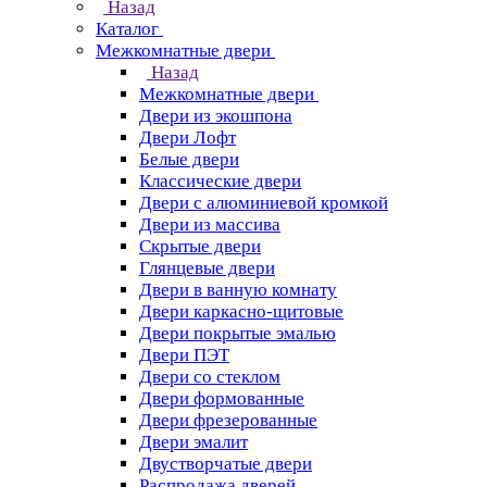
Назад
Каталог
Межкомнатные двери
Назад
Межкомнатные двери
Двери из экошпона
Двери Лофт
Белые двери
Классические двери
Двери с алюминиевой кромкой
Двери из массива
Скрытые двери
Глянцевые двери
Двери в ванную комнату
Двери каркасно-щитовые
Двери покрытые эмалью
Двери ПЭТ
Двери со стеклом
Двери формованные
Двери фрезерованные
Двери эмалит
Двустворчатые двери
Распродажа дверей