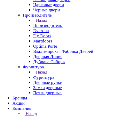
Царговые двери
Черные двери
Производитель
Назад
Производитель
Dverona
Fly Doors
Martdoors
Optima Porte
Владимирская Фабрика Дверей
Дверная Линия
Дубрава Сибирь
Фурнитура
Назад
Фурнитура
Дверные ручки
Замки дверные
Петли дверные
Бренды
Акции
Компания
Назад