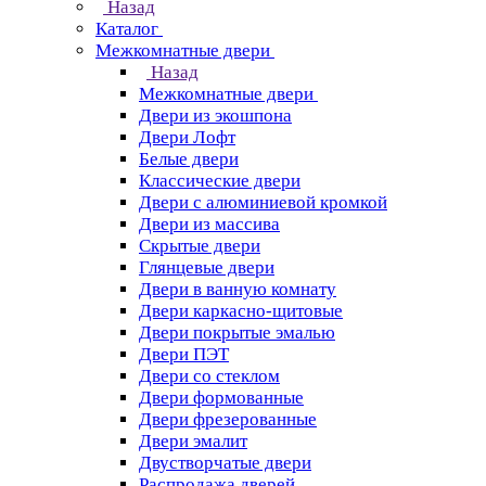
Назад
Каталог
Межкомнатные двери
Назад
Межкомнатные двери
Двери из экошпона
Двери Лофт
Белые двери
Классические двери
Двери с алюминиевой кромкой
Двери из массива
Скрытые двери
Глянцевые двери
Двери в ванную комнату
Двери каркасно-щитовые
Двери покрытые эмалью
Двери ПЭТ
Двери со стеклом
Двери формованные
Двери фрезерованные
Двери эмалит
Двустворчатые двери
Распродажа дверей