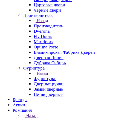
Царговые двери
Черные двери
Производитель
Назад
Производитель
Dverona
Fly Doors
Martdoors
Optima Porte
Владимирская Фабрика Дверей
Дверная Линия
Дубрава Сибирь
Фурнитура
Назад
Фурнитура
Дверные ручки
Замки дверные
Петли дверные
Бренды
Акции
Компания
Назад