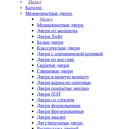
Назад
Каталог
Межкомнатные двери
Назад
Межкомнатные двери
Двери из экошпона
Двери Лофт
Белые двери
Классические двери
Двери с алюминиевой кромкой
Двери из массива
Скрытые двери
Глянцевые двери
Двери в ванную комнату
Двери каркасно-щитовые
Двери покрытые эмалью
Двери ПЭТ
Двери со стеклом
Двери формованные
Двери фрезерованные
Двери эмалит
Двустворчатые двери
Распродажа дверей