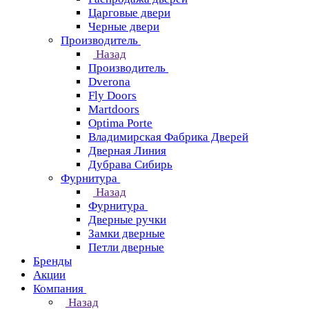
Царговые двери
Черные двери
Производитель
Назад
Производитель
Dverona
Fly Doors
Martdoors
Optima Porte
Владимирская Фабрика Дверей
Дверная Линия
Дубрава Сибирь
Фурнитура
Назад
Фурнитура
Дверные ручки
Замки дверные
Петли дверные
Бренды
Акции
Компания
Назад