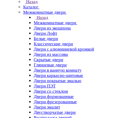
Назад
Каталог
Межкомнатные двери
Назад
Межкомнатные двери
Двери из экошпона
Двери Лофт
Белые двери
Классические двери
Двери с алюминиевой кромкой
Двери из массива
Скрытые двери
Глянцевые двери
Двери в ванную комнату
Двери каркасно-щитовые
Двери покрытые эмалью
Двери ПЭТ
Двери со стеклом
Двери формованные
Двери фрезерованные
Двери эмалит
Двустворчатые двери
Распродажа дверей