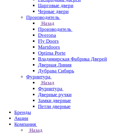
Царговые двери
Черные двери
Производитель
Назад
Производитель
Dverona
Fly Doors
Martdoors
Optima Porte
Владимирская Фабрика Дверей
Дверная Линия
Дубрава Сибирь
Фурнитура
Назад
Фурнитура
Дверные ручки
Замки дверные
Петли дверные
Бренды
Акции
Компания
Назад