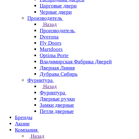
Царговые двери
Черные двери
Производитель
Назад
Производитель
Dverona
Fly Doors
Martdoors
Optima Porte
Владимирская Фабрика Дверей
Дверная Линия
Дубрава Сибирь
Фурнитура
Назад
Фурнитура
Дверные ручки
Замки дверные
Петли дверные
Бренды
Акции
Компания
Назад