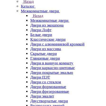
Назад
Каталог
Межкомнатные двери
Назад
Межкомнатные двери
Двери из экошпона
Двери Лофт
Белые двери
Классические двери
Двери с алюминиевой кромкой
Двери из массива
Скрытые двери
Глянцевые двери
Двери в ванную комнату
Двери каркасно-щитовые
Двери покрытые эмалью
Двери ПЭТ
Двери со стеклом
Двери формованные
Двери фрезерованные
Двери эмалит
Двустворчатые двери
Распродажа дверей