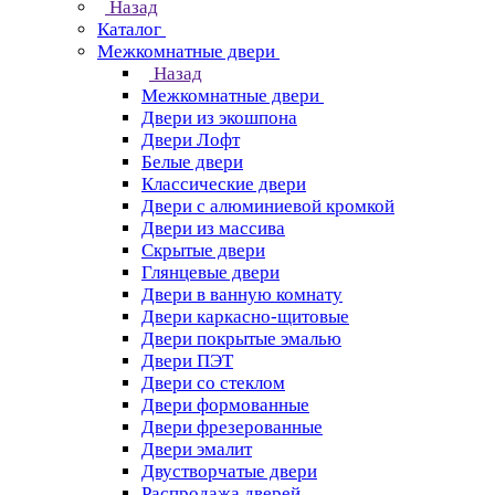
Назад
Каталог
Межкомнатные двери
Назад
Межкомнатные двери
Двери из экошпона
Двери Лофт
Белые двери
Классические двери
Двери с алюминиевой кромкой
Двери из массива
Скрытые двери
Глянцевые двери
Двери в ванную комнату
Двери каркасно-щитовые
Двери покрытые эмалью
Двери ПЭТ
Двери со стеклом
Двери формованные
Двери фрезерованные
Двери эмалит
Двустворчатые двери
Распродажа дверей