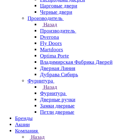
Царговые двери
Черные двери
Производитель
Назад
Производитель
Dverona
Fly Doors
Martdoors
Optima Porte
Владимирская Фабрика Дверей
Дверная Линия
Дубрава Сибирь
Фурнитура
Назад
Фурнитура
Дверные ручки
Замки дверные
Петли дверные
Бренды
Акции
Компания
Назад