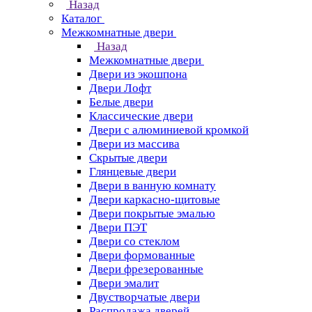
Назад
Каталог
Межкомнатные двери
Назад
Межкомнатные двери
Двери из экошпона
Двери Лофт
Белые двери
Классические двери
Двери с алюминиевой кромкой
Двери из массива
Скрытые двери
Глянцевые двери
Двери в ванную комнату
Двери каркасно-щитовые
Двери покрытые эмалью
Двери ПЭТ
Двери со стеклом
Двери формованные
Двери фрезерованные
Двери эмалит
Двустворчатые двери
Распродажа дверей