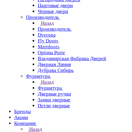
Царговые двери
Черные двери
Производитель
Назад
Производитель
Dverona
Fly Doors
Martdoors
Optima Porte
Владимирская Фабрика Дверей
Дверная Линия
Дубрава Сибирь
Фурнитура
Назад
Фурнитура
Дверные ручки
Замки дверные
Петли дверные
Бренды
Акции
Компания
Назад