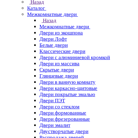
Назад
Каталог
Межкомнатные двери
Назад
Межкомнатные двери
Двери из экошпона
Двери Лофт
Белые двери
Классические двери
Двери с алюминиевой кромкой
Двери из массива
Скрытые двери
Глянцевые двери
Двери в ванную комнату
Двери каркасно-щитовые
Двери покрытые эмалью
Двери ПЭТ
Двери со стеклом
Двери формованные
Двери фрезерованные
Двери эмалит
Двустворчатые двери
Распродажа дверей