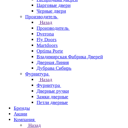
Царговые двери
Черные двери
Производитель
Назад
Производитель
Dverona
Fly Doors
Martdoors
Optima Porte
Владимирская Фабрика Дверей
Дверная Линия
Дубрава Сибирь
Фурнитура
Назад
Фурнитура
Дверные ручки
Замки дверные
Петли дверные
Бренды
Акции
Компания
Назад