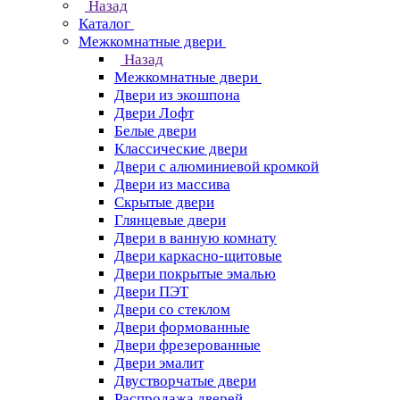
Назад
Каталог
Межкомнатные двери
Назад
Межкомнатные двери
Двери из экошпона
Двери Лофт
Белые двери
Классические двери
Двери с алюминиевой кромкой
Двери из массива
Скрытые двери
Глянцевые двери
Двери в ванную комнату
Двери каркасно-щитовые
Двери покрытые эмалью
Двери ПЭТ
Двери со стеклом
Двери формованные
Двери фрезерованные
Двери эмалит
Двустворчатые двери
Распродажа дверей