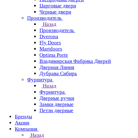
Царговые двери
Черные двери
Производитель
Назад
Производитель
Dverona
Fly Doors
Martdoors
Optima Porte
Владимирская Фабрика Дверей
Дверная Линия
Дубрава Сибирь
Фурнитура
Назад
Фурнитура
Дверные ручки
Замки дверные
Петли дверные
Бренды
Акции
Компания
Назад